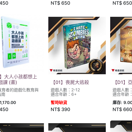
450
NT$
650
NT$
650
1】大人小孩都想上
課 (書)
【01】喪屍大逃殺
【D1】
位教育者的遊戲化教育與
遊戲人數：2-12
遊戲人數：
指南
適合年齡：6+
適合年齡：
1,170.00
暫時缺貨
庫存:
9.0
450
NT$
390
NT$
660