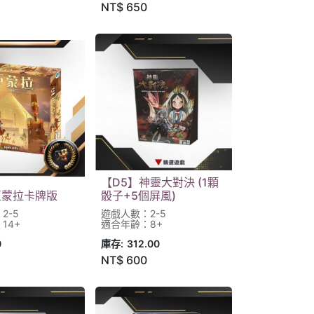
NT$
650
【D5】神靈大對決 (1顆
亞蒙拉卡牌版
骰子+5個屏風)
2-5
遊戲人數：2-5
14+
適合年齡：8+
0
庫存:
312.00
NT$
600