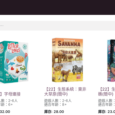
Q&A
【22】生態系統：東非
【22】
2】字母連接
大草原(簡中)
礁(簡中)
數：2-6人
遊戲人數：2-6人
遊戲人數：
齡：6+
適合年齡：8+
適合年齡：
32.00
庫存:
28.00
庫存:
23.