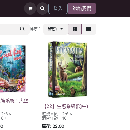
登入
聯絡我們
精選
排序：
生態系統：大堡
【22】生態系統(簡中)
2-6人
遊戲人數：2-6人
8+
適合年齡：10+
00
庫存:
22.00