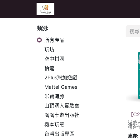
主頁
活動
公告
經銷商專區
類別:
所有產品
玩坊
空中棋園
栢龍
2Plus灣加遊戲
Mattel Games
米寶海豚
山頂洞人實驗室
【C
嘴嘴桌遊出版社
遊戲人
機本玩意
適合年
台灣出版專區
庫存: