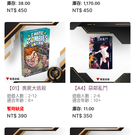
庫存:
38.00
庫存:
1,170.00
NT$
450
NT$
450
【01】喪屍大逃殺
【A4】惡鄰亂鬥
遊戲人數：2-12
遊戲人數：2-6
適合年齡：6+
適合年齡：10+
暫時缺貨
庫存:
11.00
NT$
390
NT$
350