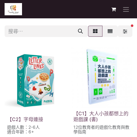
篩
【C1】大人小孩都想上的
【C2】字母連接
遊戲課 (書)
遊戲人數：2-6人
12位教育者的遊戲化教育與教
適合年齡：6+
學指南