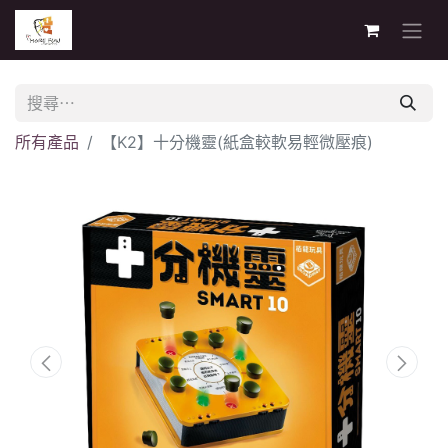
所有產品
【K2】十分機靈(紙盒較軟易輕微壓痕)