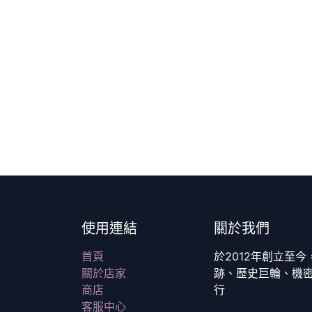
使用連結
關於我們
首頁
於2012年創立至
關於店家
跡、歷史巨輪、機
商店
行
客服中心