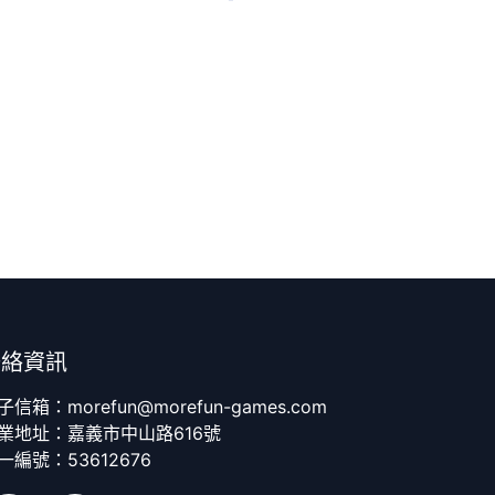
聯絡資訊
子信箱：morefun@morefun-games.com
業地址：嘉義市中山路616號
一編號：53612676