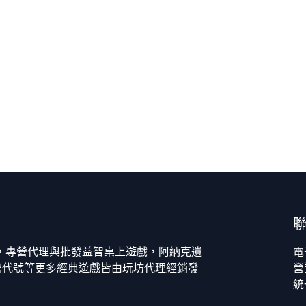
今，專營代理與批發益智桌上遊戲，阿納克遺
電
密代號等更多經典遊戲皆由玩坊代理經銷發
營
統