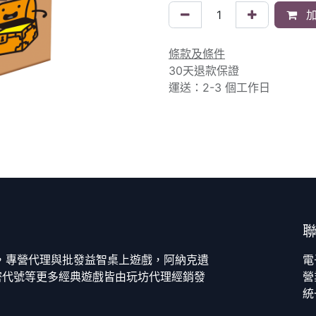
加
條款及條件
30天退款保證
運送：2-3 個工作日
今，專營代理與批發益智桌上遊戲，阿納克遺
電
密代號等更多經典遊戲皆由玩坊代理經銷發
營
統