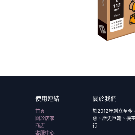
使用連結
關於我們
首頁
於2012年創立至
關於店家
跡、歷史巨輪、機
商店
行
客服中心