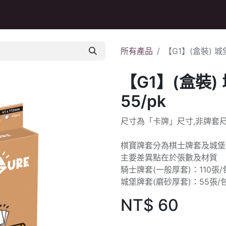
Q&A
所有產品
【G1】(盒裝) 城堡
【G1】(盒裝) 
55/pk
尺寸為「卡牌」尺寸,非牌套
棋寶牌套分為棋士牌套及城堡
主要差異點在於張數及材質
騎士牌套(一般厚套)：110張/
城堡牌套(磨砂厚套)：55張/
NT$
60