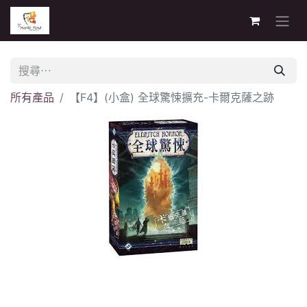
所有產品
【F4】(小盒) 全球驚悚擴充-卡爾克薩之跡