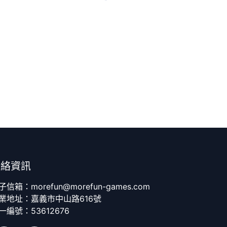
聯絡資訊
子信箱：morefun@morefun-games.com
業地址：嘉義市中山路616號
一編號：53612676