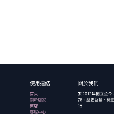
使用連結
關於我們
首頁
於2012年創立至
關於店家
跡、歷史巨輪、機
商店
行
客服中心