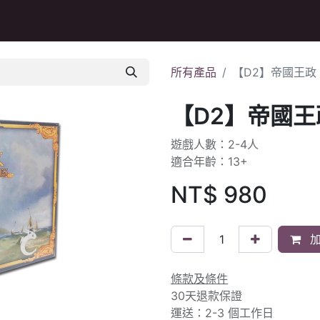
Q&A
所有產品
【D2】帝國王政
【D2】帝國王
遊戲人數：2-4人
適合年齡：13+
NT$
980
加
條款及條件
30天退款保證
運送：2-3 個工作日