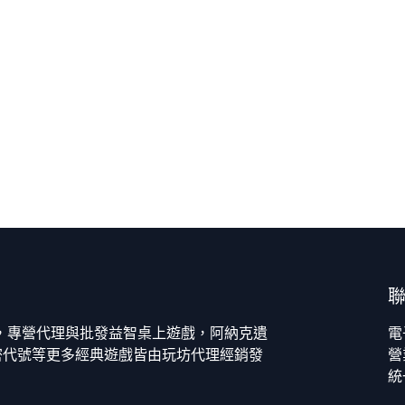
今，專營代理與批發益智桌上遊戲，阿納克遺
電
密代號等更多經典遊戲皆由玩坊代理經銷發
營
統