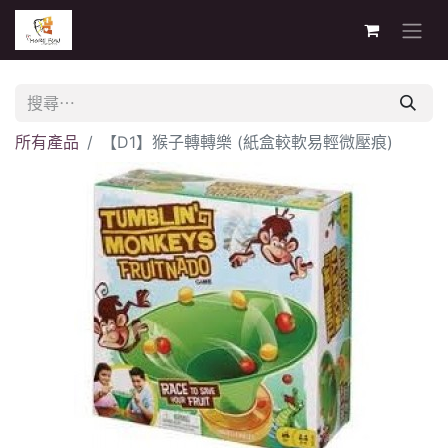
所有產品
【D1】猴子轉轉樂 (紙盒較軟易輕微壓痕)