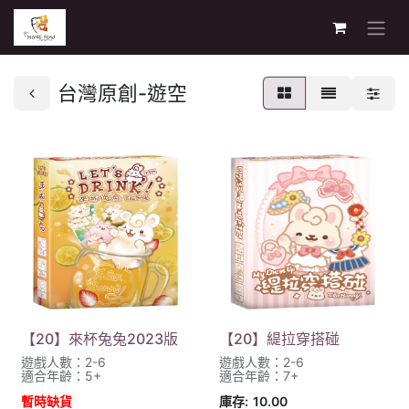
台灣原創-遊空
【20】來杯兔兔2023版
【20】緹拉穿搭碰
遊戲人數：2-6
遊戲人數：2-6
適合年齡：5+
適合年齡：7+
暫時缺貨
庫存:
10.00