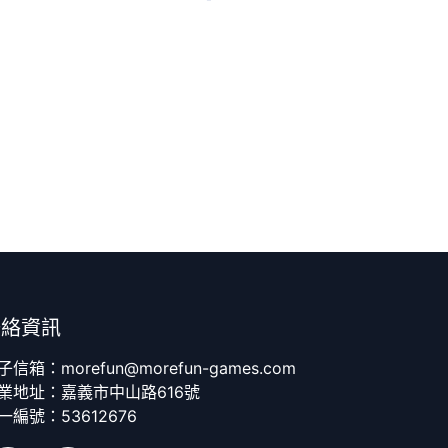
聯絡資訊
子信箱：morefun@morefun-games.com
業地址：嘉義市中山路616號
一編號：53612676