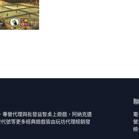
今，專營代理與批發益智桌上遊戲，阿納克遺
電
密代號等更多經典遊戲皆由玩坊代理經銷發
營
統