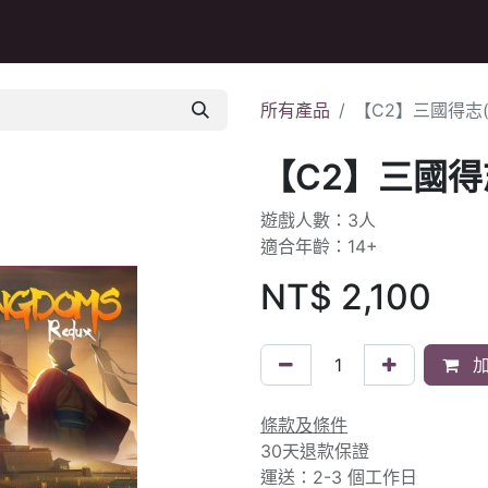
Q&A
所有產品
【C2】三國得志(
【C2】三國得
遊戲人數：3人
適合年齡：14+
NT$
2,100
加
條款及條件
30天退款保證
運送：2-3 個工作日