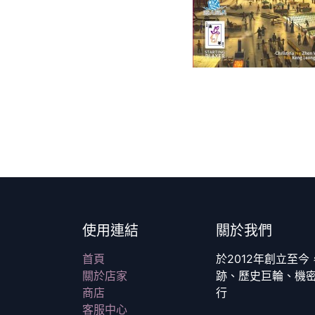
使用連結
關於我們
首頁
於2012年創立至
關於店家
跡、歷史巨輪、機
商店
行
客服中心