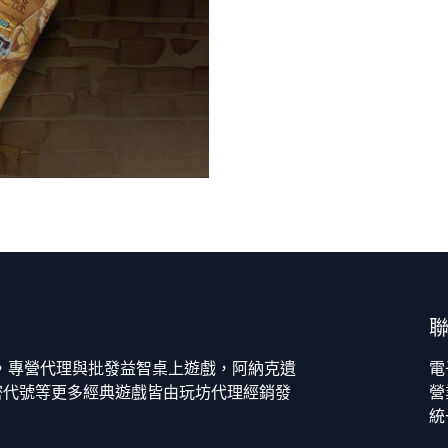
今，專營代理與批發益智桌上遊戲，阿納克遺
電
密代號等更多經典遊戲皆由玩坊代理經銷發
營
統