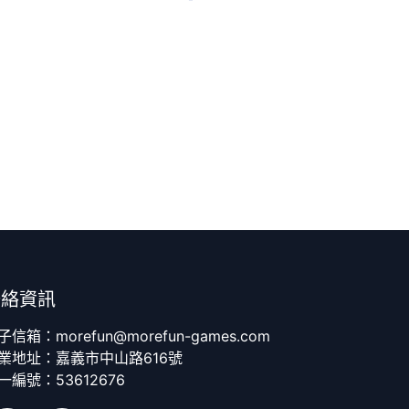
聯絡資訊
子信箱：morefun@morefun-games.com
業地址：嘉義市中山路616號
一編號：53612676