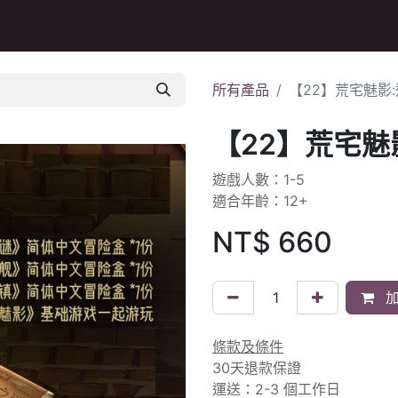
Q&A
所有產品
【22】荒宅魅影
【22】荒宅魅
遊戲人數：1-5
適合年齡：12+
NT$
660
加
條款及條件
30天退款保證
運送：2-3 個工作日