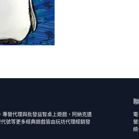
今，專營代理與批發益智桌上遊戲，阿納克遺
電
密代號等更多經典遊戲皆由玩坊代理經銷發
營
統