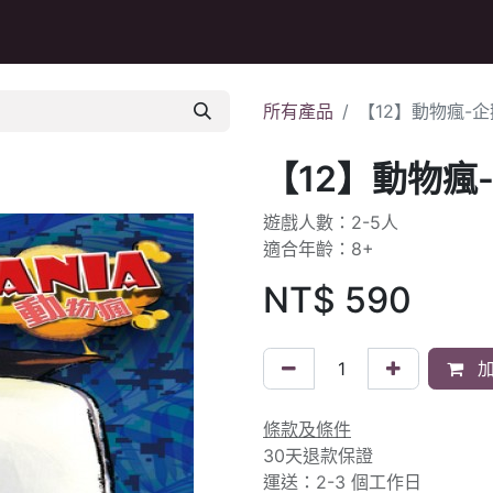
Q&A
所有產品
【12】動物瘋-企
【12】動物瘋
遊戲人數：2-5人
適合年齡：8+
NT$
590
加
條款及條件
30天退款保證
運送：2-3 個工作日