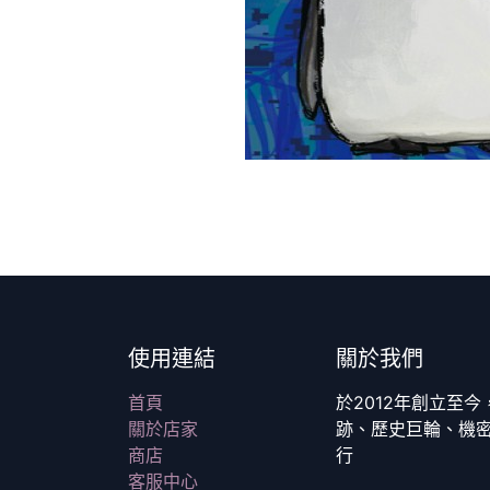
使用連結
關於我們
首頁
於2012年創立至
關於店家
跡、歷史巨輪、機
商店
行
客服中心