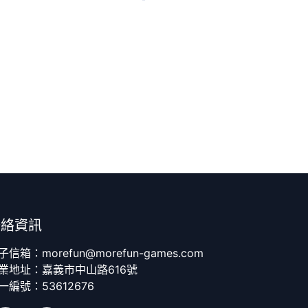
聯絡資訊
子信箱：morefun@morefun-games.com
業地址：嘉義市中山路616號
一編號：53612676