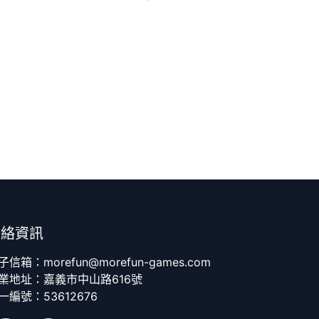
聯絡資訊
子信箱：morefun@morefun-games.com
業地址：嘉義市中山路616號
一編號：53612676