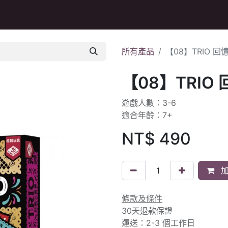
Q&A
所有產品
【08】TRIO 
【08】TRIO
遊戲人數：3-6
適合年齡：7+
NT$
490
加
條款及條件
30天退款保證
運送：2-3 個工作日