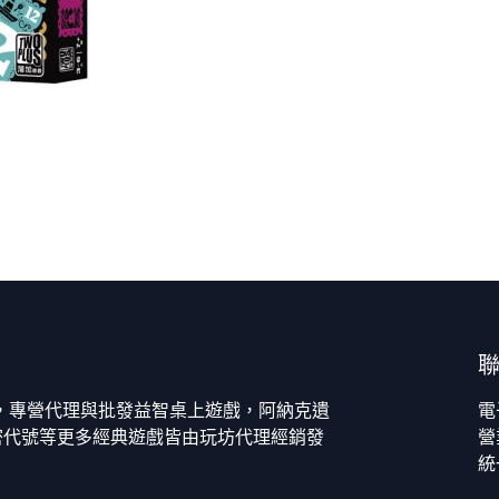
今，專營代理與批發益智桌上遊戲，阿納克遺
電
密代號等更多經典遊戲皆由玩坊代理經銷發
營
統