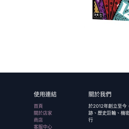
使用連結
關於我們
首頁
於2012年創立至
關於店家
跡、歷史巨輪、機
商店
行
客服中心