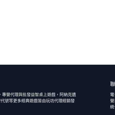
今，專營代理與批發益智桌上遊戲，阿納克遺
電
密代號等更多經典遊戲皆由玩坊代理經銷發
營
統