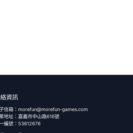
聯絡資訊
子信箱：morefun@morefun-games.com
業地址：嘉義市中山路616號
一編號：53612676