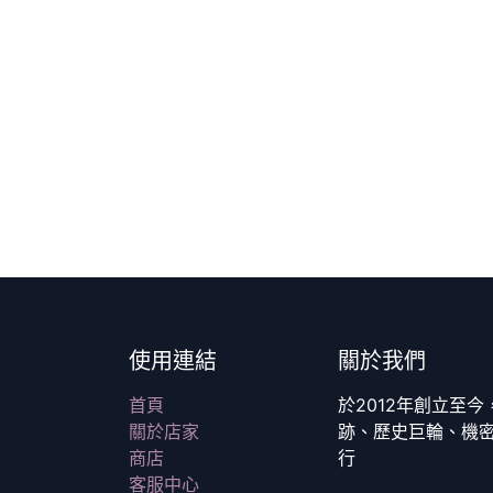
使用連結
關於我們
首頁
於2012年創立至
關於店家
跡、歷史巨輪、機
商店
行
客服中心