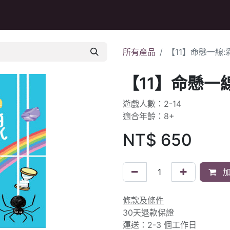
Q&A
所有產品
【11】命懸一線:
【11】命懸一線
遊戲人數：2-14
適合年齡：8+
NT$
650
加
條款及條件
30天退款保證
運送：2-3 個工作日