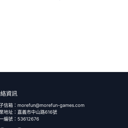
聯絡資訊
子信箱：morefun@morefun-games.com
業地址：嘉義市中山路616號
一編號：53612676