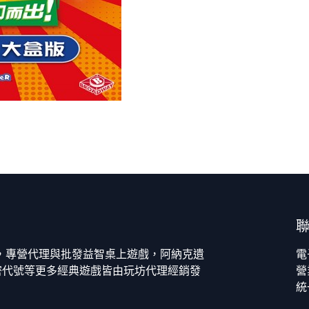
今，專營代理與批發益智桌上遊戲，阿納克遺
電
密代號等更多經典遊戲皆由玩坊代理經銷發
營
統