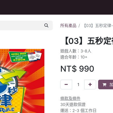
Q&A
所有產品
【03】五秒定律
【03】五秒定
遊戲人數：3-8人
適合年齡：10+
NT$
990
加
條款及條件
30天退款保證
運送：2-3 個工作日